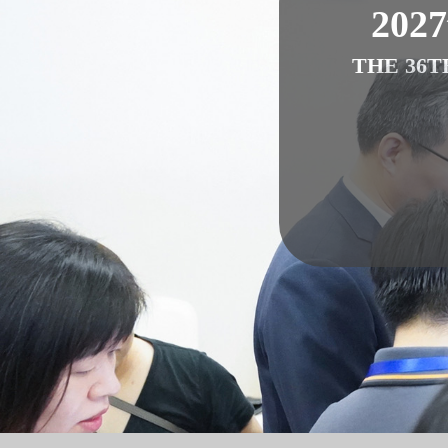
202
THE 36T