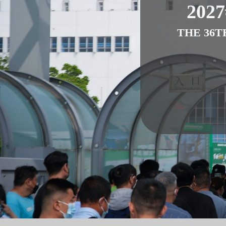
202
THE 36T