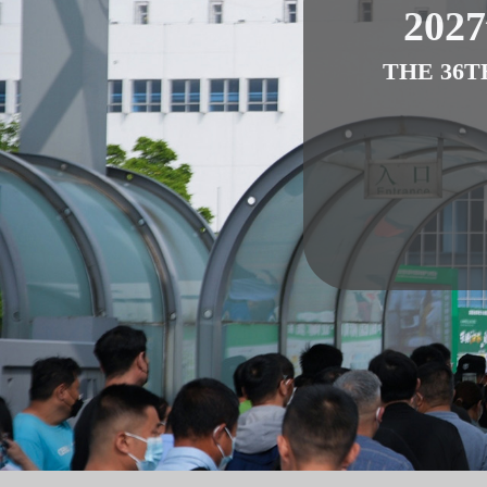
202
THE 36T